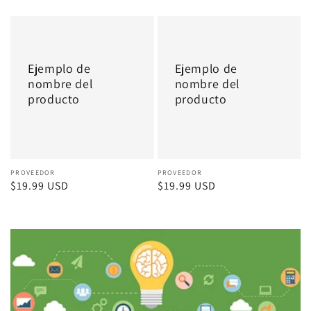
habitual
habitual
Ejemplo
Ejemplo
de
de
nombre
nombre
Ejemplo de
Ejemplo de
del
del
nombre del
nombre del
producto
producto
producto
producto
Proveedor:
PROVEEDOR
Proveedor:
PROVEEDOR
Precio
$19.99 USD
Precio
$19.99 USD
habitual
habitual