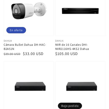
En oferta
Proveedor:
DAHUA
Proveedor:
DAHUA
Cámara Bullet Dahua DH-HAC-
NVR de 16 Canales DHI-
B2A51N
NVR2116HS-4KS2 Dahua
Precio
Precio
$33.00 USD
Precio
$105.00 USD
$39.00 USD
habitual
de
habitual
venta
Bajo pedido