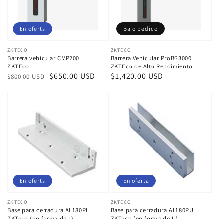
En oferta
Bajo pedido
Proveedor:
ZKTECO
Proveedor:
ZKTECO
Barrera vehicular CMP200
Barrera Vehicular ProBG3000
ZKTEco
ZKTEco de Alto Rendimiento
Precio
Precio
$650.00 USD
Precio
$1,420.00 USD
$800.00 USD
habitual
de
habitual
venta
En oferta
En oferta
Proveedor:
ZKTECO
Proveedor:
ZKTECO
Base para cerradura AL180PL
Base para cerradura AL180PU
ZKTeco (en forma de L)
ZKTeco (en forma de U)