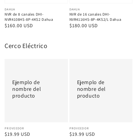
Proveedor:
DAHUA
Proveedor:
DAHUA
NVR de 8 canales DHI-
NVR de 16 canales DHI-
NVR4108HS-8P-4KS2 Dahua
NVR4116HS-8P-4KS2/L Dahua
Precio
$160.00 USD
Precio
$180.00 USD
habitual
habitual
Cerco Eléctrico
Ejemplo
Ejemplo
de
de
nombre
nombre
Ejemplo de
Ejemplo de
del
del
nombre del
nombre del
producto
producto
producto
producto
Proveedor:
PROVEEDOR
Proveedor:
PROVEEDOR
Precio
$19.99 USD
Precio
$19.99 USD